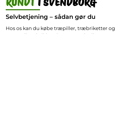
RUNDT
I SVENDBORG
Selvbetjening – sådan gør du
Hos os kan du købe træpiller, træbriketter og
optændingsbrikker døgnet rundt alle ugens
dage. Det er hurtigt, nemt og helt uden bøvl:
Send en sms, og du får straks en kode til
lageret.
Betal med MobilePay – sikkert og enkelt.
Hent dine varer, når det passer dig – dag
eller nat.
Videoovervågning for din sikkerhed.
Vi sørger for, at du altid har adgang til
kvalitetsbrændsel, uanset hvornår du løber tør.
Derfor er der ingen grund til at købe